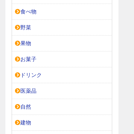
食べ物
野菜
果物
お菓子
ドリンク
医薬品
自然
建物