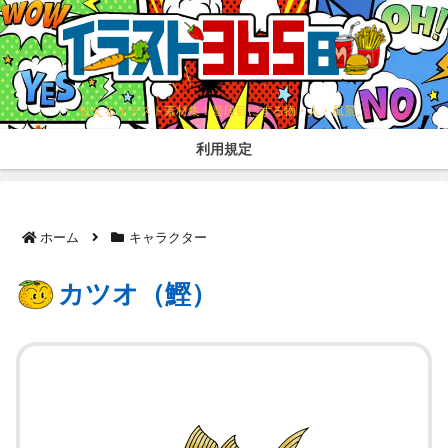
使えるイラスト素材集！普段目にする物・人・風景。
利用規定
ホーム
キャラクター
カツオ（鰹）