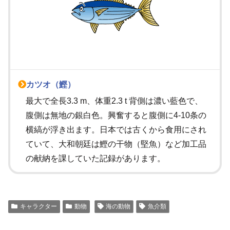
カツオ（鰹）
最大で全長3.3 m、体重2.3 t 背側は濃い藍色で、
腹側は無地の銀白色。興奮すると腹側に4-10条の
横縞が浮き出ます。日本では古くから食用にされ
ていて、大和朝廷は鰹の干物（堅魚）など加工品
の献納を課していた記録があります。
キャラクター
動物
海の動物
魚介類