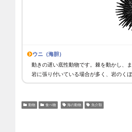
ウニ（海胆）
動きの遅い底性動物です。棘を動かし、
岩に張り付いている場合が多く、岩のく
動物
食べ物
海の動物
魚介類