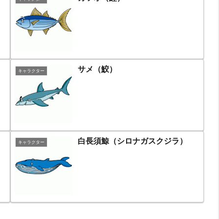
サメ（鮫）
キャラクター
白長須鯨（シロナガスクジラ）
キャラクター