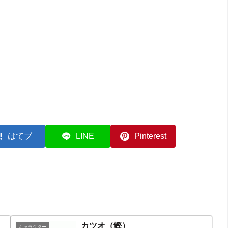
はてブ
LINE
Pinterest
カツオ（鰹）
キャラクター