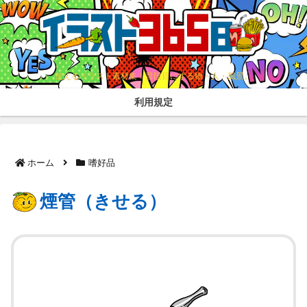
使えるイラスト素材集！普段目にする物・人・風景。
利用規定
ホーム
嗜好品
煙管（きせる）