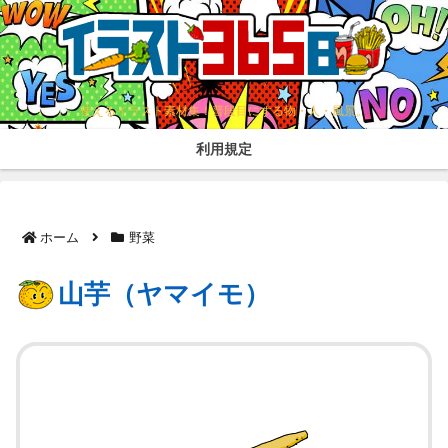
使えるイラスト素材集！普段目にする物・人・風景。
利用規定
ホーム
野菜
山芋（ヤマイモ）