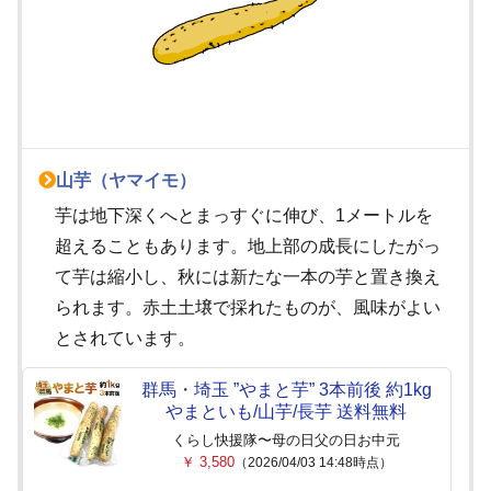
山芋（ヤマイモ）
芋は地下深くへとまっすぐに伸び、1メートルを
超えることもあります。地上部の成長にしたがっ
て芋は縮小し、秋には新たな一本の芋と置き換え
られます。赤土土壌で採れたものが、風味がよい
とされています。
群馬・埼玉 ”やまと芋” 3本前後 約1kg
やまといも/山芋/長芋 送料無料
くらし快援隊〜母の日父の日お中元
￥ 3,580
（2026/04/03 14:48時点）