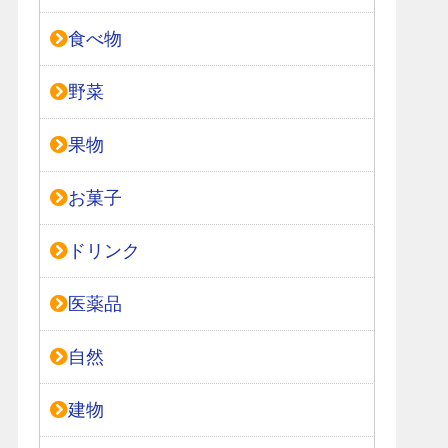
食べ物
野菜
果物
お菓子
ドリンク
医薬品
自然
建物