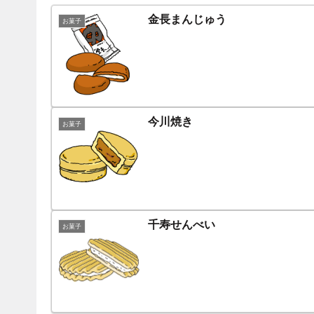
金長まんじゅう
お菓子
今川焼き
お菓子
千寿せんべい
お菓子