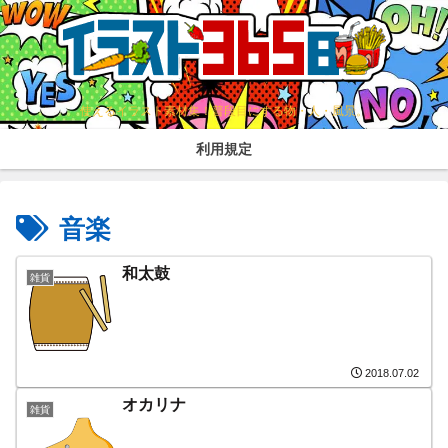
使えるイラスト素材集！普段目にする物・人・風景。
利用規定
音楽
和太鼓
雑貨
2018.07.02
オカリナ
雑貨