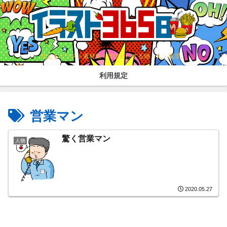
使えるイラスト素材集！普段目にする物・人・風景。
利用規定
営業マン
驚く営業マン
人物
2020.05.27