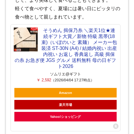
して、より美味しく食べることもできます。
軽くて食べやすく、夏場には暑い日にピッタリの
食べ物として親しまれています。
そうめん 揖保乃糸 ＼楽天1位★連
続ギフト大賞／新物 特級 黒帯(18
束)（いぼのいと 素麺） メーカー包
装済 ST-30N (A4) / 結婚内祝い 出産
内祝い お返し 香典返し 高級 揖保
の糸 お急ぎ便 JGS グルメ 送料無料 母の日ギフ
ト2026
ソムリエ@ギフト
￥ 2,592
（2026/04/04 17:27時点）
Amazon
楽天市場
Yahoo!ショッピング