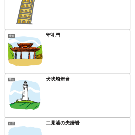
守礼門
建物
犬吠埼燈台
建物
二見浦の夫婦岩
自然