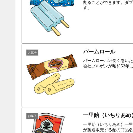
割ることができます。ダブ
す。
バームロール
お菓子
バームロール細長く巻いた
会社ブルボンが昭和53年
一里飴（いちりあめ
お菓子
一里飴（いちりあめ）一里
が製造販売する飴の商品名