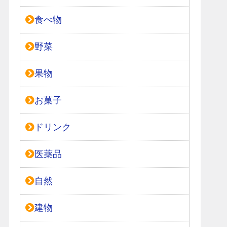
食べ物
野菜
果物
お菓子
ドリンク
医薬品
自然
建物